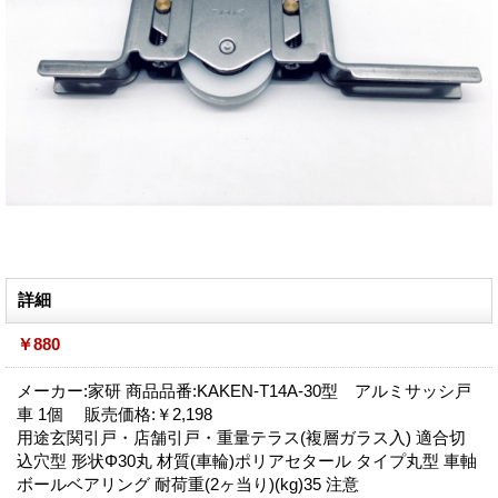
詳細
￥880
メーカー:家研 商品品番:KAKEN-T14A-30型 アルミサッシ戸
車 1個 販売価格:￥2,198
用途玄関引戸・店舗引戸・重量テラス(複層ガラス入) 適合切
込穴型 形状Φ30丸 材質(車輪)ポリアセタール タイプ丸型 車軸
ボールベアリング 耐荷重(2ヶ当り)(kg)35 注意