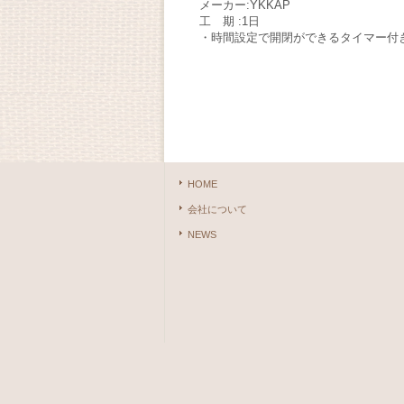
メーカー:YKKAP
工 期 :1日
・時間設定で開閉ができるタイマー付
HOME
会社について
NEWS