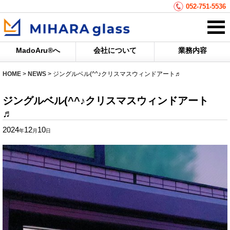
052-751-5536
MadoAru®へ
会社について
業務内容
HOME
>
NEWS
>
ジングルベル(^^♪クリスマスウィンドアート♬
ジングルベル(^^♪クリスマスウィンドアート
♬
2024
12
10
年
月
日