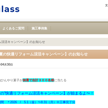
文
よくあるご質問
施工事例集
ム涼活キャンペーン】のお知らせ
夏の快適リフォーム涼活キャンペーン】のお知らせ
04
30
年
月
日
地ひんやり菓子が
抽選で合計３００名様
に当たる
夏の”快適リフォーム涼活キャンペーン】が始まるよ〜！
間 ＊2026 / 5.1（金）〜8.31（月）※工事完了分