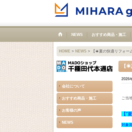
NEWS
おすすめ商品・施工
HOME
>
NEWS
>
【☀夏の快適リフォー
【☀
2026
会社について
ご当
おすすめ商品・施工
お客様の声
【”
NEWS
対象期