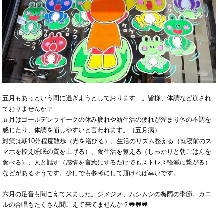
五月もあっという間に過ぎようとしております…。皆様、体調など崩され
ておりませんか？
五月はゴールデンウイークの休み疲れや新生活の疲れが溜まり体の不調を
感じたり、体調を崩しやすいと言われます。（五月病）
対策は朝10分程度散歩（光を浴びる）、生活のリズム整える（就寝前のス
マホを控え睡眠の質を上げる）、食生活を整える（しっかりと朝ごはんを
食べる）、人と話す（感情を言葉にするだけでもストレス軽減に繋がる）
などがあるそうです。少しでも参考にして頂ければ幸いです。
六月の足音も聞こえて来ました。ジメジメ、ムシムシの梅雨の季節。カエ
ルの合唱もたくさん聞こえて来てませんか？🐸🐸🐸