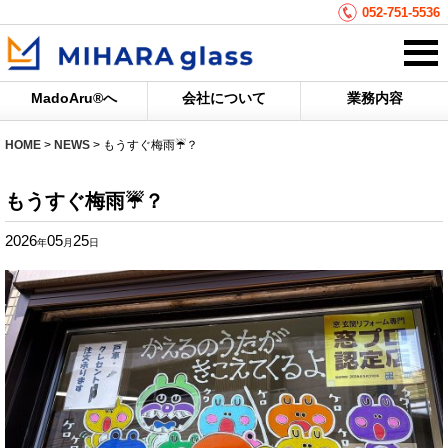
052-751-5536
MadoAru®へ
会社について
業務内容
HOME
>
NEWS
>
もうすぐ梅雨☔？
もうすぐ梅雨☔？
2026
05
25
年
月
日