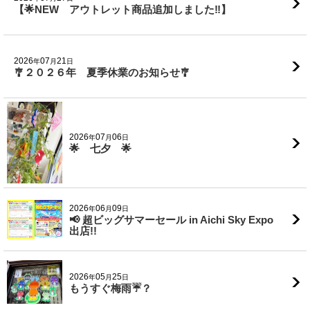
【🌟NEW アウトレット商品追加しました‼】
2026
07
21
年
月
日
🎐２０２６年 夏季休業のお知らせ🎐
2026
07
06
年
月
日
🌟 七夕 🌟
2026
06
09
年
月
日
📢 超ビッグサマーセール in Aichi Sky Expo
出店!!
2026
05
25
年
月
日
もうすぐ梅雨☔？