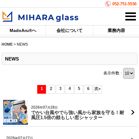
052-751-5536
MadoAru®へ
会社について
業務内容
HOME
>
NEWS
NEWS
表示件数 :
1
2
3
4
5
6
次
»
2026
07
28
年
月
日
でかい台風やでら強い風から家族を守る！耐
風圧1.5倍の頼もしい窓シャッター
2026
07
27
年
月
日