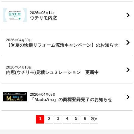
2026
05
14
年
月
日
ウチリモ内窓
2026
04
30
年
月
日
【☀夏の快適リフォーム涼活キャンペーン】のお知らせ
2026
04
10
年
月
日
内窓(ウチリモ)見積シュミレーション 更新中
2026
04
09
年
月
日
「MadoAru」の商標登録完了のお知らせ
1
2
3
4
5
6
次
»