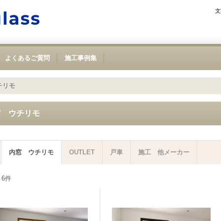
文
よくあるご質問
施工事例集
チリモ
窓 ウチリモ
内窓 ウチリモ
OUTLET
戸車
施工 他メーカー
：
6
件