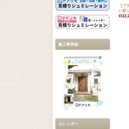
【ブラ
い窓 
¥112,
施工事例集
カレンダー