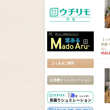
【ミ
枚建 
なし
¥112,
よくあるご質問
お見積りシュミレーション