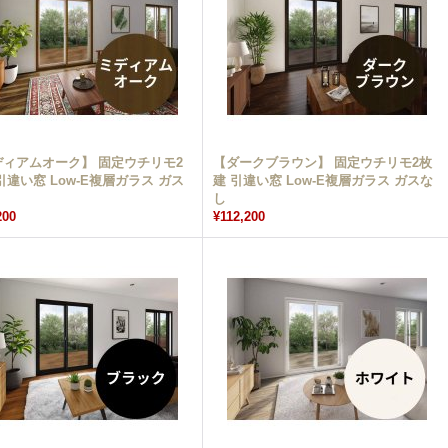
ディアムオーク】 固定ウチリモ2
【ダークブラウン】 固定ウチリモ2枚
引違い窓 Low-E複層ガラス ガス
建 引違い窓 Low-E複層ガラス ガスな
し
200
¥112,200