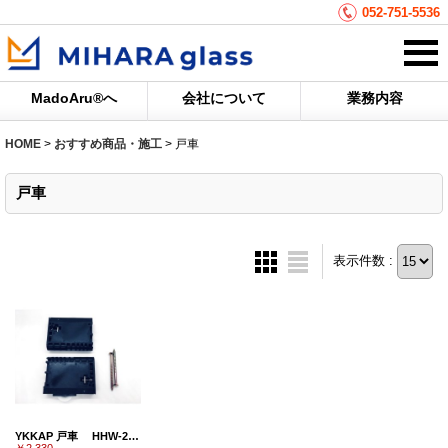
052-751-5536
MadoAru®へ
会社について
業務内容
HOME
>
おすすめ商品・施工
>
戸車
戸車
表示件数 :
YKKAP 戸車 HHW-2K39196 (室内引戸用)
￥2,330